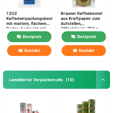
12OZ
Brauner Kaffeebeutel
Kaffeeverpackungsbeutel
aus Kraftpapier zum
mit mattem, flachem
Aufstellen,
Boden, bedruckt mit
Offsetdruck, 250 g
Blechband
Kaffeebeutel
Bestpreis
Bestpreis
Kontakt
Kontakt
Lamellierter Verpackenrolls
(10)