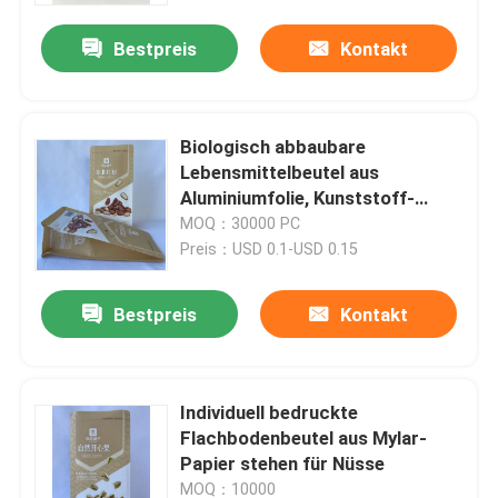
Bestpreis
Kontakt
Biologisch abbaubare
Lebensmittelbeutel aus
Aluminiumfolie, Kunststoff-
Mylar-Standbeutel für
MOQ：30000 PC
Lebensmittel
Preis：USD 0.1-USD 0.15
Bestpreis
Kontakt
Haus
Individuell bedruckte
Produkte
Flachbodenbeutel aus Mylar-
Papier stehen für Nüsse
Über uns
MOQ：10000