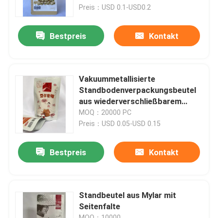
Preis：USD 0.1-USD0.2
Fabrik-Ausflug
Bestpreis
Kontakt
Qualitätskontrolle
Vakuummetallisierte
Treten Sie mit uns in Verbindung
Standbodenverpackungsbeutel
aus wiederverschließbarem
Mylar
MOQ：20000 PC
Nachrichten
Preis：USD 0.05-USD 0.15
Fälle
Bestpreis
Kontakt
Verpacken- der Lebensmittelbeutel
Standbeutel aus Mylar mit
Seitenfalte
Ausgussverpackungsbeutel
MOQ：10000