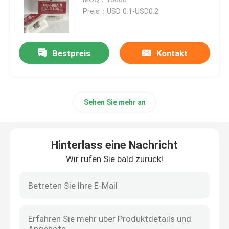
Preis：USD 0.1-USD0.2
Kaffeeverpackungsbeutel
Bestpreis
Kontakt
Lamellierter Verpackenrolls
Beutel mit flachem Boden
Sehen Sie mehr an
Tasche beim Kasten-Flüssigkeits-Verpacken
Hinterlass eine Nachricht
Stand-Up-Verpackungsbeutel
Wir rufen Sie bald zurück!
Nahrung- für Haustiereverpackenbeutel
Papierverpackungsbeutel