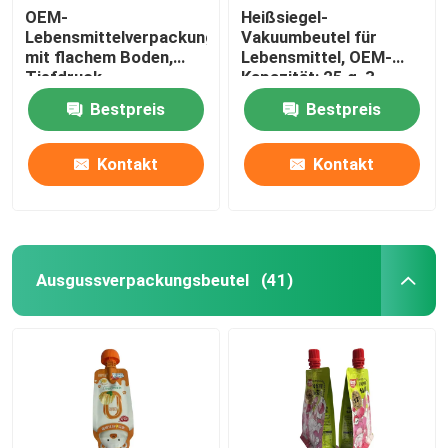
OEM-
Heißsiegel-
Lebensmittelverpackungsbeutel
Vakuumbeutel für
mit flachem Boden,
Lebensmittel, OEM-
Tiefdruck,
Kapazität: 25 g, 3
Cashewnuss-
Seiten zum Aufstellen
Bestpreis
Bestpreis
Verpackungsbeutel
Kontakt
Kontakt
Ausgussverpackungsbeutel
(41)