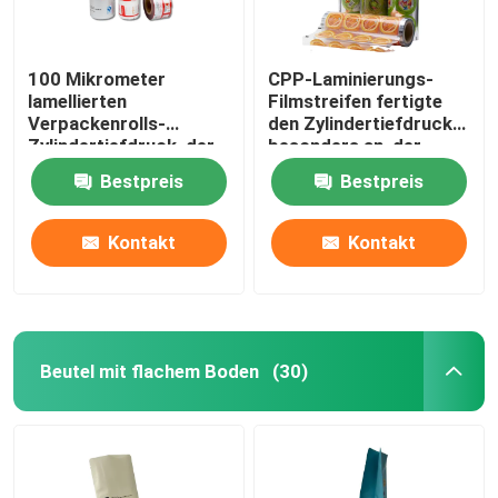
100 Mikrometer
CPP-Laminierungs-
lamellierten
Filmstreifen fertigte
Verpackenrolls-
den Zylindertiefdruck
Zylindertiefdruck, der
besonders an, der
lamellenförmig
lamellierende Blatt-
Bestpreis
Bestpreis
angeordneten
Rolle druckt
Filmstreifen druckt
Kontakt
Kontakt
Beutel mit flachem Boden
(30)