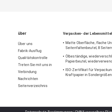
über
Verpacken- der Lebensmittel
Matte Oberfläche, flache Un
Über uns
Seitenfaltenbeutel, 8 Seite
Fabrik-Ausflug
für Muttern
Ölbeständige, wiederversch
Qualitätskontrolle
Papierbeutel, wiederverwend
Treten Sie mit uns in
flachem Boden für Toastbro
ISO-Zertifikat für Verpacku
Verbindung
Kraftpapier in Sondergrößen
Nachrichten
Brotbäckereien
Seitenverzeichnis