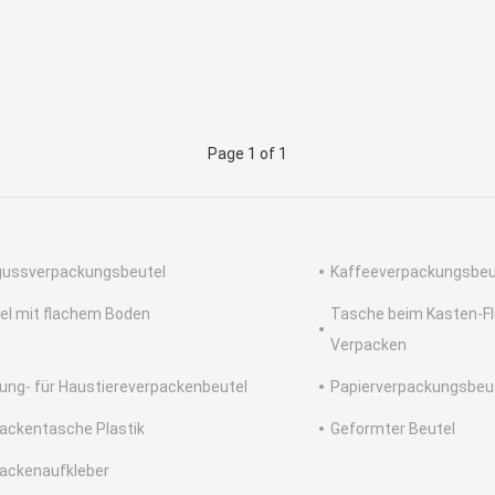
Page 1 of 1
ussverpackungsbeutel
Kaffeeverpackungsbeu
el mit flachem Boden
Tasche beim Kasten-Fl
Verpacken
ung- für Haustiereverpackenbeutel
Papierverpackungsbeu
ackentasche Plastik
Geformter Beutel
ackenaufkleber