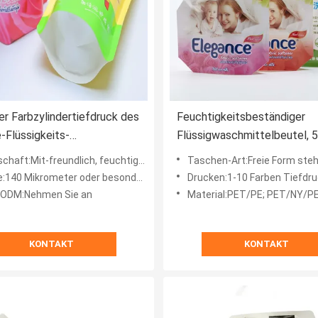
er Farbzylindertiefdruck des
Feuchtigkeitsbeständiger
Flüssigkeits-
Flüssigwaschmittelbeutel, 5
ngsmittel-Beutel-1-10, der
freie Form, ohne Schraubver
t:Mit-freundlich, feuchtigkeitsfest, einfach gießen Sie
Taschen-Art:Freie Form stehen oben Beutel ohne 
onders angefertigt druckt
40 Mikrometer oder besonders angefertigt
Drucken:1-10 Farben Tiefdruck nach K
ODM:Nehmen Sie an
Material:PET/PE; PET/NY/PE fertigte be
KONTAKT
KONTAKT