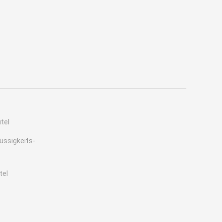
tel
üssigkeits-
tel