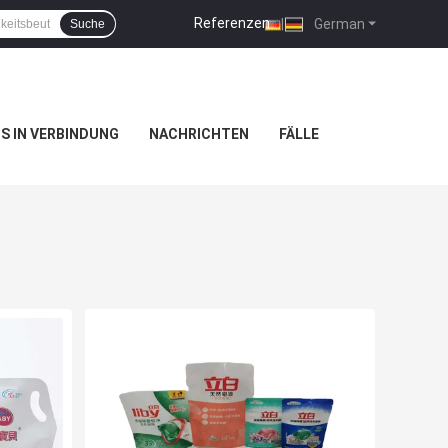
Referenzen
|
German
Suche
NS IN VERBINDUNG
NACHRICHTEN
FÄLLE
l