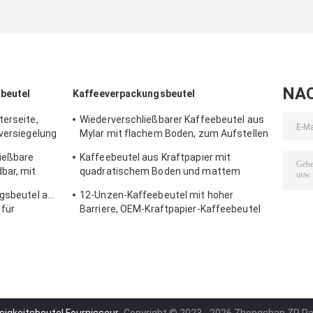
NA
beutel
Kaffeeverpackungsbeutel
terseite,
Wiederverschließbarer Kaffeebeutel aus
nversiegelung
Mylar mit flachem Boden, zum Aufstellen
für geröstete Kaffeebohnen
ließbare
Kaffeebeutel aus Kraftpapier mit
bar, mit
quadratischem Boden und mattem
t
Druck und Ventil
ngsbeutel aus
12-Unzen-Kaffeebeutel mit hoher
 für
Barriere, OEM-Kraftpapier-Kaffeebeutel
mit Ventil