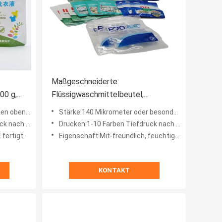
Maßgeschneiderte
00 g,
Flüssigwaschmittelbeutel,
schluss
recycelbar, einfach zu gießen für
Überwurfmutter
Stärke:140 Mikrometer oder besonders angefertigt
Waschmittel
undenwunsch
Drucken:1-10 Farben Tiefdruck nach Kundenwunsch
sonders an
Eigenschaft:Mit-freundlich, feuchtigkeitsfest, einfach gießen Sie
KONTAKT