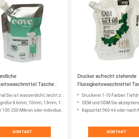
ndliche
Drucker aufrecht stehende
keitswaschmittel Tasche
Flüssigkeitswaschmittel Ta
Festigkeit
leicht zu gießen Tasche
ist wasserdicht, leicht zu gießen, gut aufzustehen, starke Stärke.
Druckerei:1-10 Farben Tiefdruck nach K
gkeitsdichtheit Stehen
ße:8.6mm, 10mm, 13mm, 16mm, 23mm, 32mm angepasst
OEM und ODM:Sie akzeptiere
100-250 Mikron oder individuell angepasst
Kapazität:960 ml oder nach
KONTAKT
KONTAKT