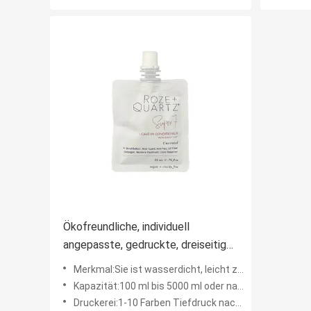
Ökofreundliche, individuell
angepasste, gedruckte, dreiseitige
Siegel-Flüssigkeitsbeutel für
Merkmal:Sie ist wasserdicht, leicht zu gießen, gut aufzustehen, starke Stärke.
Waschmittel
Kapazität:100 ml bis 5000 ml oder nach Maß
Druckerei:1-10 Farben Tiefdruck nach Kundenwunsch