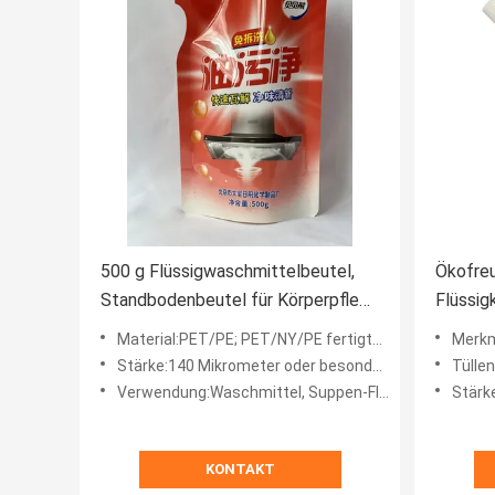
500 g Flüssigwaschmittelbeutel,
Ökofreu
Standbodenbeutel für Körperpflege
Flüssig
in freier Form
starke 
Material:PET/PE; PET/NY/PE fertigte besonders an
Merkmal:Sie 
Feuchti
Stärke:140 Mikrometer oder besonders angefertigt
Tüllengrö
Verwendung:Waschmittel, Suppen-Flüssigkeit, Spülmaschine Detergent
Stärke:
KONTAKT