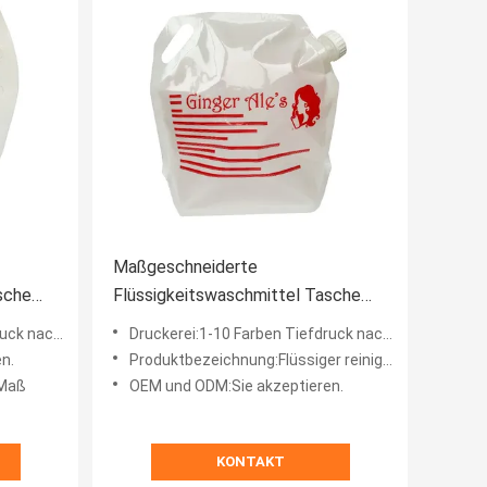
Maßgeschneiderte
sche
Flüssigkeitswaschmittel Tasche
Stärke Nylon Stand Up mit Tasche
undenwunsch
Druckerei:1-10 Farben Tiefdruck nach Kundenwunsch
Kapazität 5L
n.
Produktbezeichnung:Flüssiger reinigender Beutel
 Maß
OEM und ODM:Sie akzeptieren.
KONTAKT