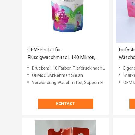
OEM-Beutel für
Einfach
Flüssigwaschmittel, 140 Mikron,
Wäsche-
PET, PE, zum Waschen, individuelle
Reinigu
Drucken:1-10 Farben Tiefdruck nach Kundenwunsch
Eigenschaf
Dicke
als bes
OEM&ODM:Nehmen Sie an
Stärke:1
Verwendung:Waschmittel, Suppen-Flüssigkeit, Spülmaschine Detergent
OEM&
KONTAKT