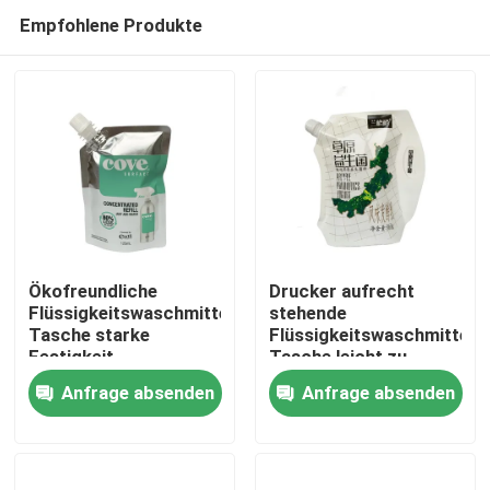
Empfohlene Produkte
Ökofreundliche
Drucker aufrecht
Flüssigkeitswaschmittel
stehende
Tasche starke
Flüssigkeitswaschmittel
Haus
Festigkeit
Tasche leicht zu
Feuchtigkeitsdichtheit
gießen Tasche
Anfrage absenden
Anfrage absenden
Stehen
Produkte
Über uns