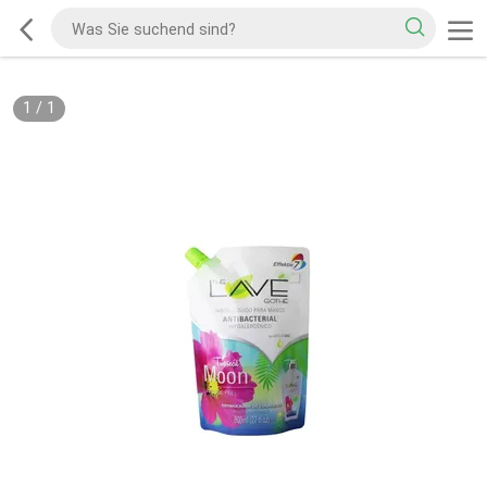
1
/
1