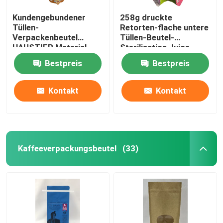
Kundengebundener
258g druckte
Tüllen-
Retorten-flache untere
Verpackenbeutel
Tüllen-Beutel-
HAUSTIER Material-
Sterilisation Juice
Stand herauf Tüllen-
Packaging Pouch
Bestpreis
Bestpreis
Tasche
Kontakt
Kontakt
Kaffeeverpackungsbeutel
(33)