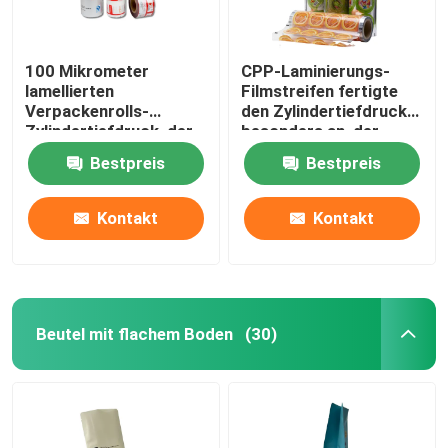
100 Mikrometer
CPP-Laminierungs-
lamellierten
Filmstreifen fertigte
Verpackenrolls-
den Zylindertiefdruck
Zylindertiefdruck, der
besonders an, der
lamellenförmig
lamellierende Blatt-
Bestpreis
Bestpreis
angeordneten
Rolle druckt
Filmstreifen druckt
Kontakt
Kontakt
Beutel mit flachem Boden
(30)