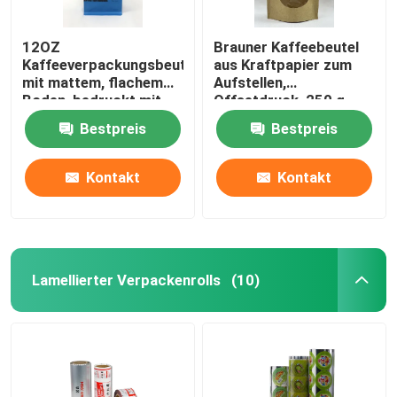
12OZ
Brauner Kaffeebeutel
Kaffeeverpackungsbeutel
aus Kraftpapier zum
mit mattem, flachem
Aufstellen,
Boden, bedruckt mit
Offsetdruck, 250 g
Blechband
Kaffeebeutel
Bestpreis
Bestpreis
Kontakt
Kontakt
Lamellierter Verpackenrolls
(10)