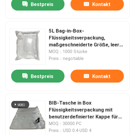
Bestpreis
Kontakt
5L Bag-in-Box-
Flüssigkeitsverpackung,
maßgeschneiderte Größe, leer
für Ölverpackungen
MOQ：1000 Stücke
Preis：negotiable
Bestpreis
Kontakt
BIB-Tasche in Box
Flüssigkeitsverpackung mit
benutzerdefinierter Kappe für
flüssigen Saft und Milch
MOQ：30000 PC
Preis：USD 0.4-USD 4