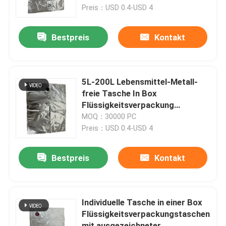
Preis：USD 0.4-USD 4
Fabrik-Ausflug
Bestpreis
Kontakt
Qualitätskontrolle
5L-200L Lebensmittel-Metall-
Treten Sie mit uns in Verbindung
freie Tasche In Box
Flüssigkeitsverpackung
doppelte Kappen
MOQ：30000 PC
Nachrichten
Preis：USD 0.4-USD 4
Fälle
Bestpreis
Kontakt
Verpacken- der Lebensmittelbeutel
Individuelle Tasche in einer Box
Flüssigkeitsverpackungstaschen
Ausgussverpackungsbeutel
mit ausgezeichneter