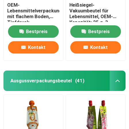
OEM-
Heißsiegel-
Lebensmittelverpackungsbeutel
Vakuumbeutel für
mit flachem Boden,
Lebensmittel, OEM-
Tiefdruck,
Kapazität: 25 g, 3
Cashewnuss-
Seiten zum Aufstellen
Bestpreis
Bestpreis
Verpackungsbeutel
Kontakt
Kontakt
Ausgussverpackungsbeutel
(41)