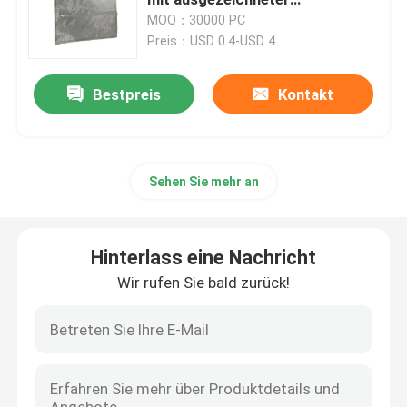
Sauerstoffbarriere
MOQ：30000 PC
Preis：USD 0.4-USD 4
Kaffeeverpackungsbeutel
Bestpreis
Kontakt
Lamellierter Verpackenrolls
Beutel mit flachem Boden
Sehen Sie mehr an
Tasche beim Kasten-Flüssigkeits-Verpacken
Hinterlass eine Nachricht
Stand-Up-Verpackungsbeutel
Wir rufen Sie bald zurück!
Nahrung- für Haustiereverpackenbeutel
Papierverpackungsbeutel