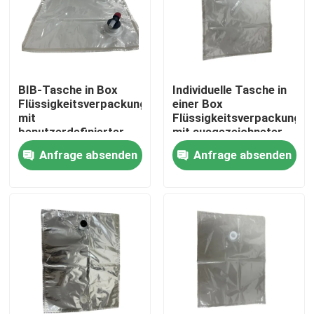
Fabrik-Ausflug
Qualitätskontrolle
BIB-Tasche in Box
Individuelle Tasche in
Flüssigkeitsverpackung
einer Box
mit
Flüssigkeitsverpackungs
Treten Sie mit uns in Verbindung
benutzerdefinierter
mit ausgezeichneter
Kappe für flüssigen
Sauerstoffbarriere
Anfrage absenden
Anfrage absenden
Saft und Milch
Nachrichten
Fälle
Verpacken- der Lebensmittelbeutel
Ausgussverpackungsbeutel