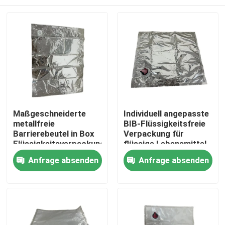
Maßgeschneiderte
Individuell angepasste
metallfreie
BIB-Flüssigkeitsfreie
Barrierebeutel in Box
Verpackung für
Flüssigkeitsverpackungsposen
flüssige Lebensmittel
Haus
Anfrage absenden
Anfrage absenden
Produkte
Über uns