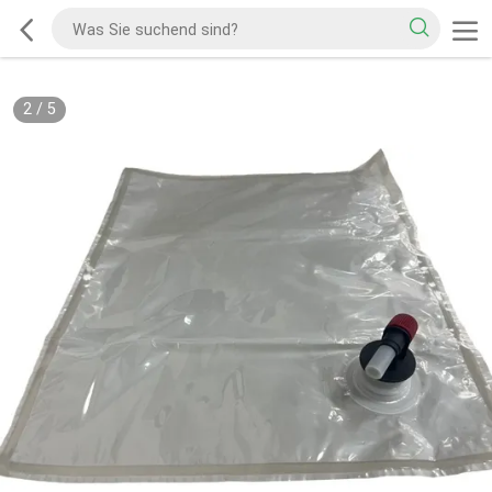
2
/
5