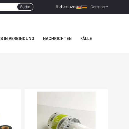
Referenzen
|
German
Suche
NS IN VERBINDUNG
NACHRICHTEN
FÄLLE
s