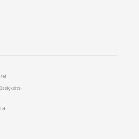
tel
üssigkeits-
tel