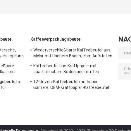
NA
beutel
Kaffeeverpackungsbeutel
terseite,
Wiederverschließbarer Kaffeebeutel aus
nversiegelung
Mylar mit flachem Boden, zum Aufstellen
für geröstete Kaffeebohnen
ließbare
Kaffeebeutel aus Kraftpapier mit
bar, mit
quadratischem Boden und mattem
t
Druck und Ventil
ngsbeutel aus
12-Unzen-Kaffeebeutel mit hoher
 für
Barriere, OEM-Kraftpapier-Kaffeebeutel
mit Ventil