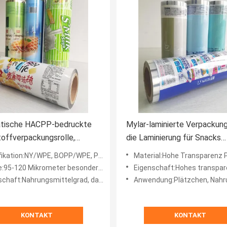
tische HACPP-bedruckte
Mylar-laminierte Verpackung
offverpackungsrolle,
die Laminierung für Snacks
siegelbar
verpacken
ion:NY/WPE, BOPP/WPE, PET/WPE fertigte besonders an
Material:Hohe Transparenz PET/PP PET/PE BOPP/PE fertig
95-120 Mikrometer besonders angefertigt
Eigenschaft:Hohes transparentes, gutes Versiegeln, Mit-freundlicher, feuchtigkeitsfester
ahrungsmittelgrad, dauerhaft, feuchtigkeitsfest, Antioxidierung, gut
Anwendung:Plätzchen, Nahrung für Haustiere, Imbisse, Süßigkeit, Tee-Blät
KONTAKT
KONTAKT