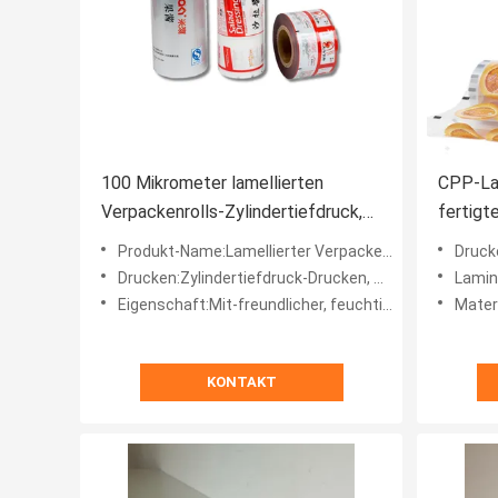
100 Mikrometer lamellierten
CPP-Lam
Verpackenrolls-Zylindertiefdruck,
fertigt
der lamellenförmig angeordneten
besonde
Produkt-Name:Lamellierter Verpackenrolls
Drucken:Zy
Filmstreifen druckt
Blatt-R
Drucken:Zylindertiefdruck-Drucken, wie besonders angefertigt
Laminieru
Eigenschaft:Mit-freundlicher, feuchtigkeitsfester, starker Kompressions-Widerstand, Sperre, niedriger Geruch, gu
Materi
KONTAKT