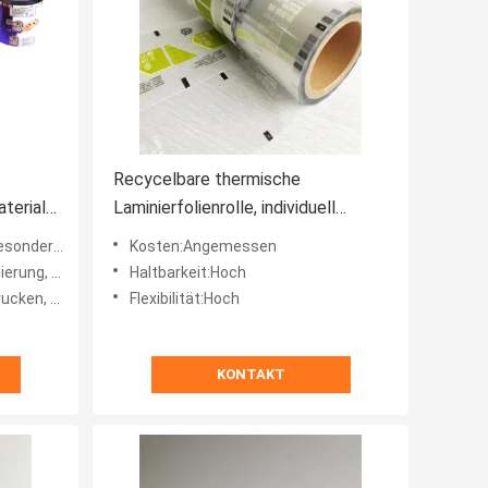
Recycelbare thermische
terial
Laminierfolienrolle, individuell
e
bedruckt, 40 Mikrometer
ngefertigt
Kosten:Angemessen
 Laminierung
Haltbarkeit:Hoch
 angefertigt
Flexibilität:Hoch
KONTAKT