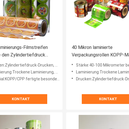
inierungs-Filmstreifen
40 Mikron laminierte
e den Zylindertiefdruck
Verpackungsrollen KOPP-Ma
rs an, der lamellierende
OEM-Laminierungsfolienroll
lindertiefdruck-Drucken, wie besonders angefertigt
Stärke:40-100 Mikrometer besonders a
olle druckt
ng:Trockene Laminierung, solventfreie Laminierung
Laminierung:Trockene Laminierung, solventfreie
al:KOPP/CPP fertigte besonders an
Drucken:Zylindertiefdruck-Drucken, wie besonders
KONTAKT
KONTAKT