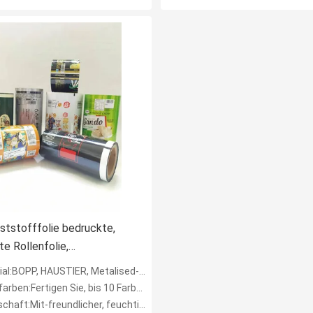
ststofffolie bedruckte,
te Rollenfolie,
ittelverpackung für
OPP, HAUSTIER, Metalised-HAUSTIER, AL, CPP, PET, RCPP
en:Fertigen Sie, bis 10 Farben kundenspezifisch an
it-freundlicher, feuchtigkeitsfester, starker Kompressions-Widerstand