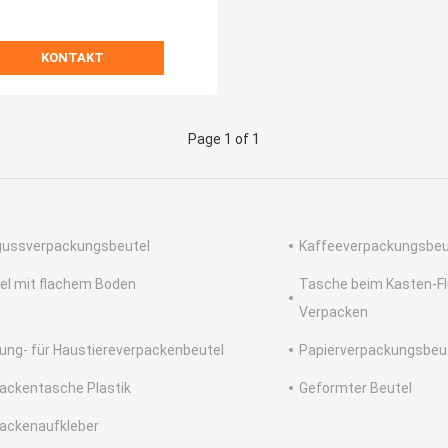
KONTAKT
Page 1 of 1
ussverpackungsbeutel
Kaffeeverpackungsbeu
el mit flachem Boden
Tasche beim Kasten-Fl
Verpacken
ung- für Haustiereverpackenbeutel
Papierverpackungsbeu
ackentasche Plastik
Geformter Beutel
ackenaufkleber