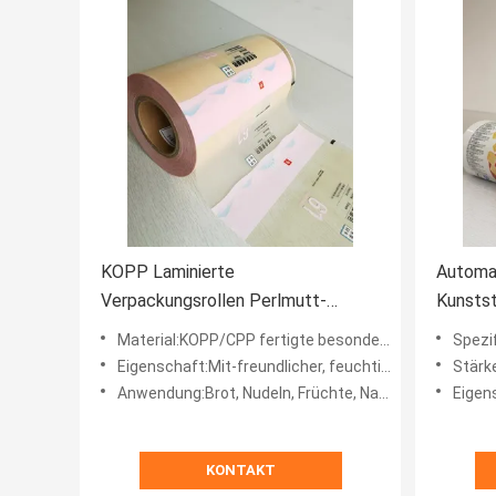
KOPP Laminierte
Automa
Verpackungsrollen Perlmutt-
Kunstst
Thermalkaschierung
heißver
Material:KOPP/CPP fertigte besonders an
Spezifikat
Eigenschaft:Mit-freundlicher, feuchtigkeitsfester, starker Kompressions-Widerstand, Sperre, niedriger Geruch, gu
Stärke:
Anwendung:Brot, Nudeln, Früchte, Nahrung für Haustiere, Imbisse, Süßigkeit, Tee-Blätter, Meeresfrüchte
Eigenschaft:N
KONTAKT