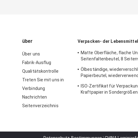
über
Verpacken- der Lebensmittel
Matte Oberfläche, flache Un
Über uns
Seitenfaltenbeutel, 8 Seite
Fabrik-Ausflug
für Muttern
Ölbeständige, wiederversch
Qualitätskontrolle
Papierbeutel, wiederverwend
Treten Sie mit uns in
flachem Boden für Toastbro
ISO-Zertifikat für Verpacku
Verbindung
Kraftpapier in Sondergrößen
Nachrichten
Brotbäckereien
Seitenverzeichnis