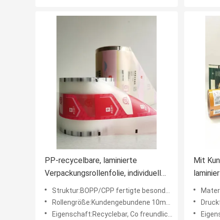
PP-recycelbare, laminierte
Mit Kun
Verpackungsrollenfolie, individuell
laminier
bedruckt für Snacks
Lebensm
Struktur:BOPP/CPP fertigte besonders an
Material:B
Snacks
Rollengröße:Kundengebundene 10mm-1.2m Breite
Druckfarb
Eigenschaft:Recyclebar, Co freundlich, Nahrungsmittelgrad, niedriger Geruch, feuchtigkeitsfest, Antioxidierung
Eigenschaft:M