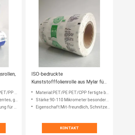
srollen,
ISO-bedruckte
Kunststofffolienrolle aus Mylar für
Hotpot-Gewürz
te besonders an
Material:PET/PE PET/CPP fertigte besonders an
, starker Kompressions-W
Stärke:90-110 Mikrometer besonders angefertigt
ter, Meeresfrüchte
Eigenschaft:Mit-freundlich, Schnitzer-Grad, feuchtigkeitsfester, niedriger Geruch, gute Heißsiegel-Dichtung, BPA
KONTAKT