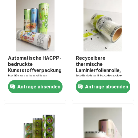
Fabrik-Ausflug
Qualitätskontrolle
Treten Sie mit uns in Verbindung
Automatische HACPP-
Recycelbare
bedruckte
thermische
Kunststoffverpackungsrolle,
Laminierfolienrolle,
Nachrichten
heißversiegelbar
individuell bedruckt,
40 Mikrometer
Anfrage absenden
Anfrage absenden
Fälle
Verpacken- der Lebensmittelbeutel
Ausgussverpackungsbeutel