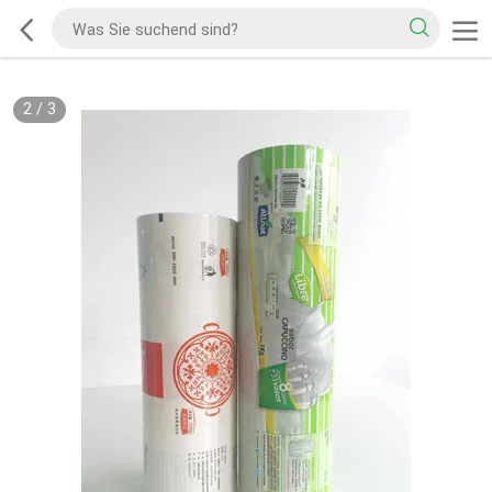
2
/
3