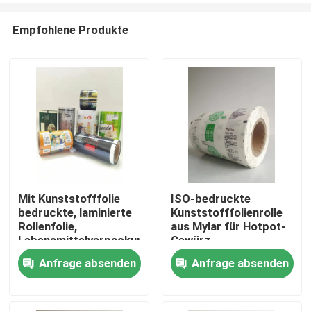
Empfohlene Produkte
Mit Kunststofffolie
ISO-bedruckte
bedruckte, laminierte
Kunststofffolienrolle
Haus
Rollenfolie,
aus Mylar für Hotpot-
Lebensmittelverpackung
Gewürz
für Snacks
Anfrage absenden
Anfrage absenden
Produkte
Über uns