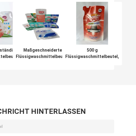
ständiger
Maßgeschneiderte
500 g
telbeutel,
Flüssigwaschmittelbeutel,
Flüssigwaschmittelbeutel,
orm, ohne
recycelbar, einfach zu
Standbodenbeutel für
chluss
gießen für Waschmittel
Körperpflege in freier
Form
CHRICHT HINTERLASSEN