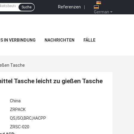
Referenzen
|
Suche
German
NS IN VERBINDUNG
NACHRICHTEN
FÄLLE
ießen Tasche
ttel Tasche leicht zu gießen Tasche
China
ZRPACK
QS,ISO,BRC,HACPP
ZRSC-020