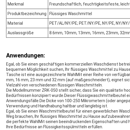
Merkmal
Freundschaftlich, feuchtigkeitsfeste, leich
Produktbezeichnung
Flüssiges Waschmittel
Material
PET/AL/NY/PE; PET/NY/PE, NY/PE, NY/NY/PE
Auslassgröße
8.6mm, 10mm, 13mm, 16mm, 23mm, 32m
Anwendungen:
Egal, ob Sie einen geschäftigen kommerziellen Waschdienst betrei
bequemen Möglichkeit suchen, Ihr flüssiges Waschmittel zu Hause
Tasche ist eine ausgezeichnete WahlMit einer Reihe von verfügba
mm, 16 mm, 23 mm und 32 mm (auf maßgeschneidert), eignet sich 
Vielzahl von verschiedenen flüssigen Waschmitteln.
Die Modellnummer ZRK-050 stellt sicher, dass Sie ein qualitativ ho
Bedürfnissen konzipiert wurde.Dieser Flüssigwaschmittelbeutel ei
Anwendungsfälle.Die Dicke von 100-250 Mikrometern (oder angepas
Verwendung und Handhabung haltbar und langlebig ist.
Egal, ob Sie einen Waschmittelbeutel für einen gewerblichen Was
Weg brauchen, Ihr flüssiges Waschmittel zu Hause aufzubewahren
die perfekte WahlMit seinen beeindruckenden Eigenschaften und hoc
Ihre Bedürfnisse an Flüssigkeitsspülmitteln erfüllen.