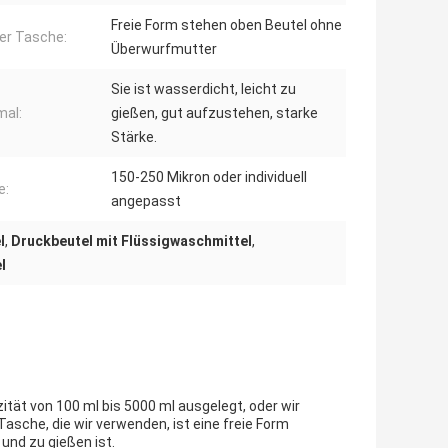
Freie Form stehen oben Beutel ohne
er Tasche:
Überwurfmutter
Sie ist wasserdicht, leicht zu
al:
gießen, gut aufzustehen, starke
Stärke.
150-250 Mikron oder individuell
e:
angepasst
l
,
Druckbeutel mit Flüssigwaschmittel
,
l
ität von 100 ml bis 5000 ml ausgelegt, oder wir
sche, die wir verwenden, ist eine freie Form
und zu gießen ist.