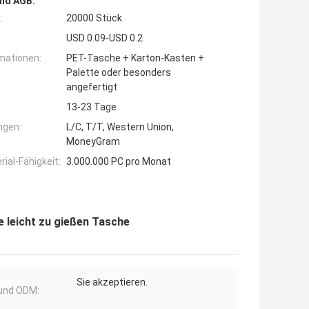
nd AGB:
:
20000 Stück
USD 0.09-USD 0.2
mationen:
PET-Tasche + Karton-Kasten +
Palette oder besonders
angefertigt
13-23 Tage
ngen:
L/C, T/T, Western Union,
MoneyGram
ial-Fähigkeit:
3.000.000 PC pro Monat
 leicht zu gießen Tasche
Sie akzeptieren.
und ODM: