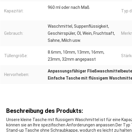
960 ml oder nach Maß
Kapazität:
Typ d
Waschmittel, Suppenflüssigkeit,
Gebrauch:
Geschirrspüler, Öl, Wein, Fruchtsaft,
Merkm
Sahne, Milch usw.
8.6mm, 10mm, 13mm, 16mm,
Tüllengröße:
Stärk
23mm, 32mm angepasst
Anpassungsfähiger Fließwaschmittelbeute
Hervorheben:
Einfache Tasche mit flüssigem Waschmitte
Beschreibung des Produkts:
Unsere kleine Tasche mit flüssigem Waschmittel ist für eine Kapaz
können sie an Ihre spezifischen Anforderungen anpassen.Der Typ Ta
Stand-up Tasche ohne Schraubkappe, wodurch es leicht zu halten 