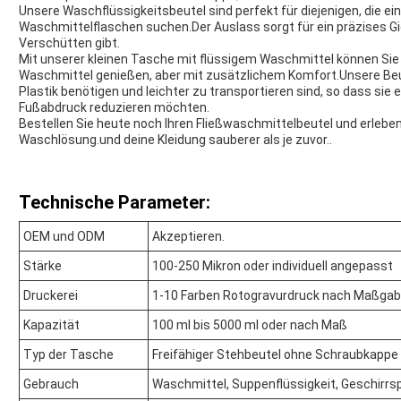
Unsere Waschflüssigkeitsbeutel sind perfekt für diejenigen, die ein
Waschmittelflaschen suchen.Der Auslass sorgt für ein präzises G
Verschütten gibt.
Mit unserer kleinen Tasche mit flüssigem Waschmittel können Sie
Waschmittel genießen, aber mit zusätzlichem Komfort.Unsere Beut
Plastik benötigen und leichter zu transportieren sind, so dass sie e
Fußabdruck reduzieren möchten.
Bestellen Sie heute noch Ihren Fließwaschmittelbeutel und erlebe
Waschlösung.und deine Kleidung sauberer als je zuvor..
Technische Parameter:
OEM und ODM
Akzeptieren.
Stärke
100-250 Mikron oder individuell angepasst
Druckerei
1-10 Farben Rotogravurdruck nach Maßga
Kapazität
100 ml bis 5000 ml oder nach Maß
Typ der Tasche
Freifähiger Stehbeutel ohne Schraubkappe
Gebrauch
Waschmittel, Suppenflüssigkeit, Geschirrs