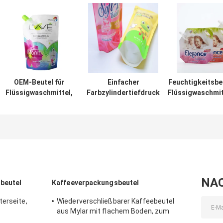
OEM-Beutel für
Einfacher
Feuchtigkeitsbe
Flüssigwaschmittel,
Farbzylindertiefdruck
Flüssigwaschmit
140 Mikron, PET, PE,
des Wäsche-
500 g, freie F
zum Waschen,
Flüssigkeits-
Schraubvers
individuelle Dicke
Reinigungsmittel-
Beutel-1-10, der als
besonders
angefertigt druckt
NA
beutel
Kaffeeverpackungsbeutel
terseite,
Wiederverschließbarer Kaffeebeutel
aus Mylar mit flachem Boden, zum
ern
Aufstellen für geröstete Kaffeebohnen