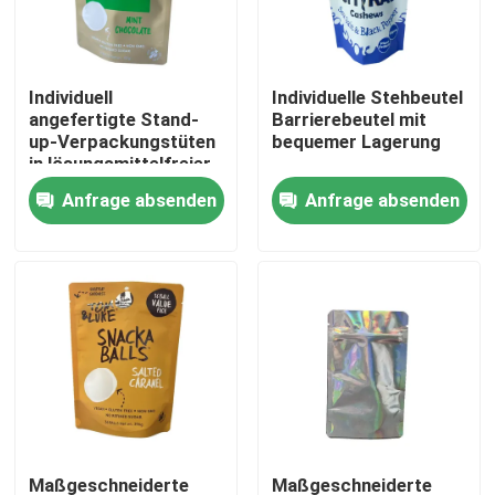
Fabrik-Ausflug
Individuell
Individuelle Stehbeutel
angefertigte Stand-
Barrierebeutel mit
Qualitätskontrolle
up-Verpackungstüten
bequemer Lagerung
in lösungsmittelfreier
Lamination
Anfrage absenden
Anfrage absenden
Treten Sie mit uns in Verbindung
Nachrichten
Fälle
Verpacken- der Lebensmittelbeutel
Ausgussverpackungsbeutel
Maßgeschneiderte
Maßgeschneiderte