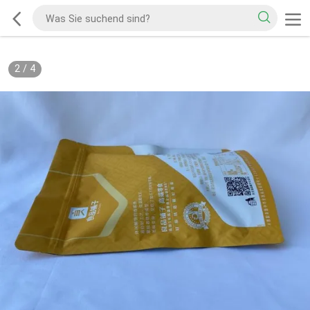
2
/
4