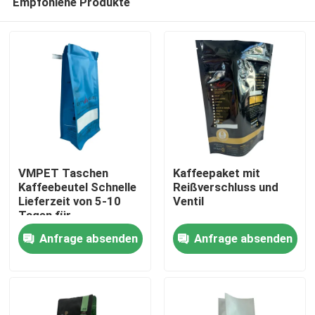
Empfohlene Produkte
VMPET Taschen
Kaffeepaket mit
Kaffeebeutel Schnelle
Reißverschluss und
Lieferzeit von 5-10
Ventil
Tagen für
Haus
kundenspezifische
Anfrage absenden
Anfrage absenden
Designs
Produkte
Über uns