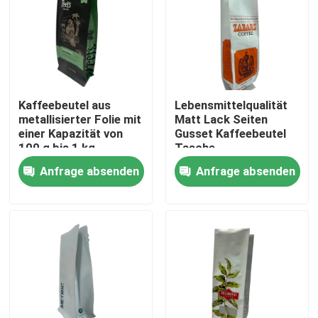
Fabrik-Ausflug
Qualitätskontrolle
Kaffeebeutel aus
Lebensmittelqualität
metallisierter Folie mit
Matt Lack Seiten
Treten Sie mit uns in Verbindung
einer Kapazität von
Gusset Kaffeebeutel
100 g bis 1 kg
Tasche
Anfrage absenden
Anfrage absenden
Nachrichten
Fälle
Verpacken- der Lebensmittelbeutel
Ausgussverpackungsbeutel