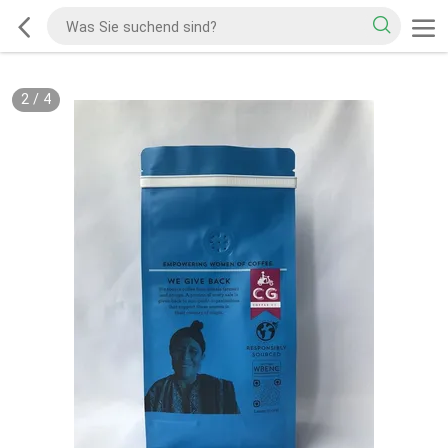
2
/
4