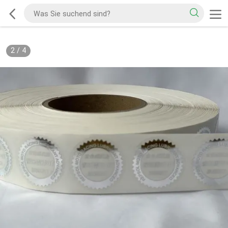
2
/
4