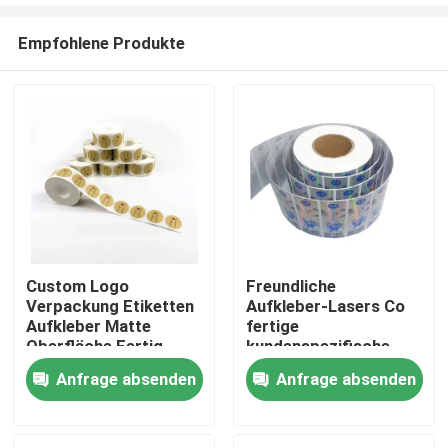
Empfohlene Produkte
Custom Logo
Freundliche
Verpackung Etiketten
Aufkleber-Lasers Co
Haus
Aufkleber Matte
fertige
Oberfläche Fertig
kundenspezifische
Paket-UVaufkleber
Anfrage absenden
Anfrage absenden
Produkte
Über uns