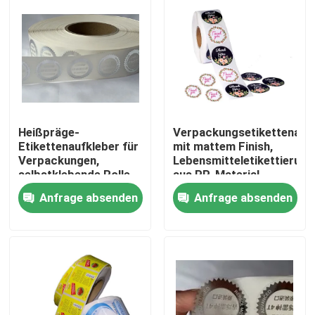
Fabrik-Ausflug
Qualitätskontrolle
Treten Sie mit uns in Verbindung
Heißpräge-
Verpackungsetikettenauf
Etikettenaufkleber für
mit mattem Finish,
Verpackungen,
Lebensmitteletikettierung
Nachrichten
selbstklebende Rolle,
aus PP-Material
kundenspezifische
Anfrage absenden
Anfrage absenden
Etikettenaufkleber,
wasserfest
Fälle
Verpacken- der Lebensmittelbeutel
Ausgussverpackungsbeutel