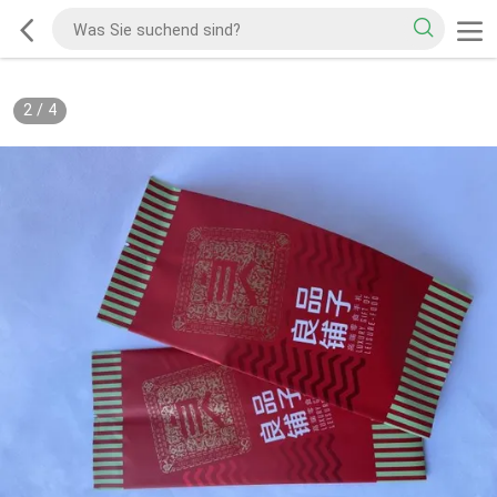
2
/
4