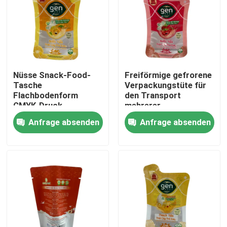
Fabrik-Ausflug
Qualitätskontrolle
Nüsse Snack-Food-
Freiförmige gefrorene
Tasche
Verpackungstüte für
Treten Sie mit uns in Verbindung
Flachbodenform
den Transport
CMYK-Druck
mehrerer
Anwendungen
Anfrage absenden
Anfrage absenden
Nachrichten
Fälle
Verpacken- der Lebensmittelbeutel
Ausgussverpackungsbeutel