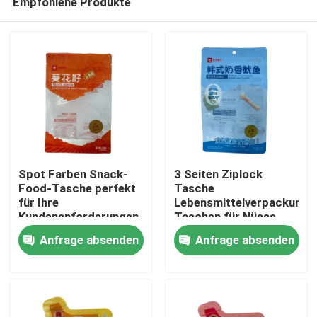
Empfohlene Produkte
Spot Farben Snack-
3 Seiten Ziplock
Food-Tasche perfekt
Tasche
für Ihre
Lebensmittelverpackung
Kundenanforderungen
Taschen für Nüsse
Haus
und
Anfrage absenden
Anfrage absenden
kundenspezifische
Sterilisation in der
Produkte
Industrie
Über uns