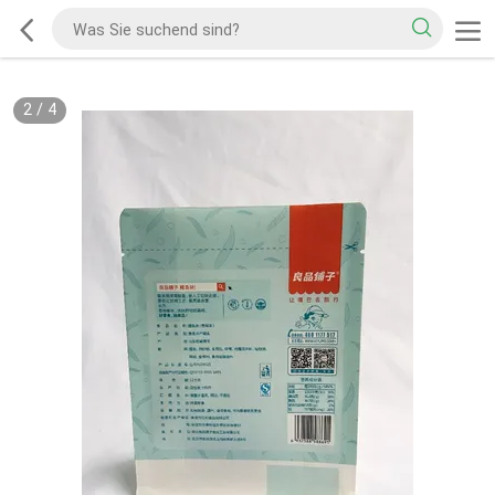
2
/
4