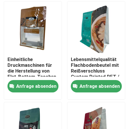
Einheitliche
Lebensmittelqualität
Druckmaschinen für
Flachbodenbeutel mit
die Herstellung von
Reißverschluss
Flat-Bottom-Taschen
Custom Printed PET /
VMPET / PE
Anfrage absenden
Anfrage absenden
Haus
Produkte
Über uns