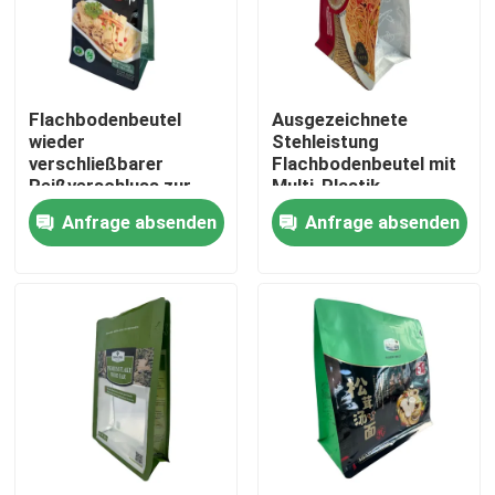
Fabrik-Ausflug
Flachbodenbeutel
Ausgezeichnete
Qualitätskontrolle
wieder
Stehleistung
verschließbarer
Flachbodenbeutel mit
Reißverschluss zur
Multi-Plastik
Treten Sie mit uns in Verbindung
Sterilisation 90C-
Anfrage absenden
Anfrage absenden
100C-121C-135C
Nachrichten
Fälle
Verpacken- der Lebensmittelbeutel
Ausgussverpackungsbeutel