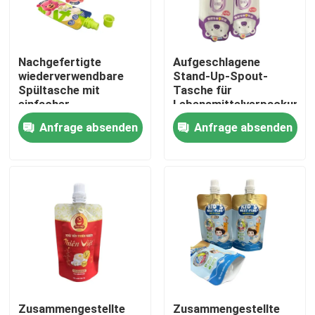
Fabrik-Ausflug
Nachgefertigte
Aufgeschlagene
wiederverwendbare
Stand-Up-Spout-
Qualitätskontrolle
Spültasche mit
Tasche für
einfacher
Lebensmittelverpackunge
Schalendichtung und
von 10 g bis 1 kg
Anfrage absenden
Anfrage absenden
Treten Sie mit uns in Verbindung
Babykappe
Nachrichten
Fälle
Verpacken- der Lebensmittelbeutel
Ausgussverpackungsbeutel
Zusammengestellte
Zusammengestellte