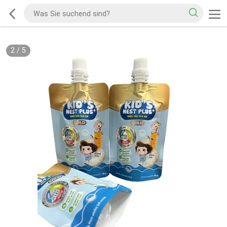
2
/
5