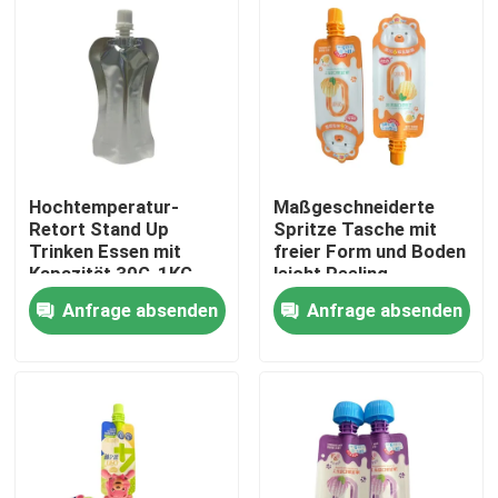
Hochtemperatur-
Maßgeschneiderte
Retort Stand Up
Spritze Tasche mit
Trinken Essen mit
freier Form und Boden
Kapazität 30G-1KG
leicht Peeling
angepasst
Anfrage absenden
Anfrage absenden
Haus
Produkte
Über uns