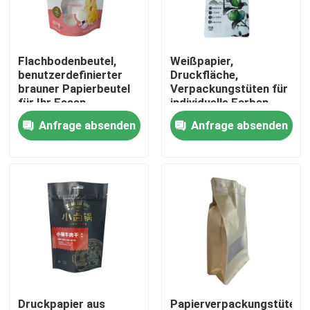
Fabrik-Ausflug
Flachbodenbeutel,
Weißpapier,
benutzerdefinierter
Druckfläche,
Qualitätskontrolle
brauner Papierbeutel
Verpackungstüten für
für Ihr Essen
individuelle Farben
Anfrage absenden
Anfrage absenden
Treten Sie mit uns in Verbindung
Nachrichten
Fälle
Verpacken- der Lebensmittelbeutel
Ausgussverpackungsbeutel
Druckpapier aus
Papierverpackungstüten