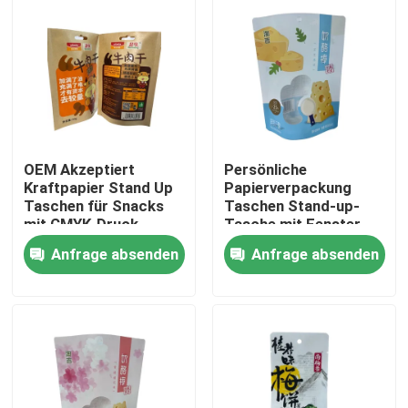
OEM Akzeptiert
Persönliche
Kraftpapier Stand Up
Papierverpackung
Taschen für Snacks
Taschen Stand-up-
mit CMYK-Druck
Tasche mit Fenster-
Design
Anfrage absenden
Anfrage absenden
Haus
Produkte
Über uns