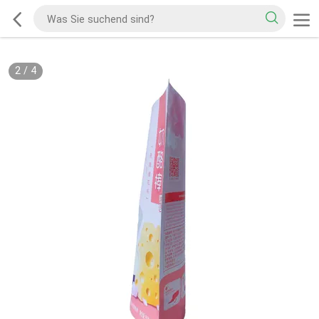
2
/
4