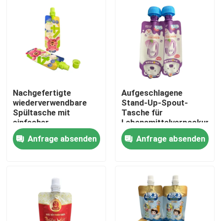
Fabrik-Ausflug
Qualitätskontrolle
Treten Sie mit uns in Verbindung
Nachgefertigte
Aufgeschlagene
wiederverwendbare
Stand-Up-Spout-
Spültasche mit
Tasche für
Nachrichten
einfacher
Lebensmittelverpackunge
Schalendichtung und
von 10 g bis 1 kg
Anfrage absenden
Anfrage absenden
Babykappe
Fälle
Verpacken- der Lebensmittelbeutel
Ausgussverpackungsbeutel