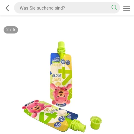
2
/
5