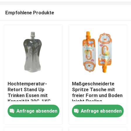
Empfohlene Produkte
Hochtemperatur-
Maßgeschneiderte
Retort Stand Up
Spritze Tasche mit
Haus
Trinken Essen mit
freier Form und Boden
Kapazität 30G-1KG
leicht Peeling
angepasst
Anfrage absenden
Anfrage absenden
Produkte
Über uns