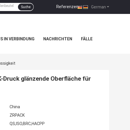
Referenzen
|
German
Suche
NS IN VERBINDUNG
NACHRICHTEN
FÄLLE
ssigkeit
-Druck glänzende Oberfläche für
China
ZRPACK
QS,ISO,BRC,HACPP