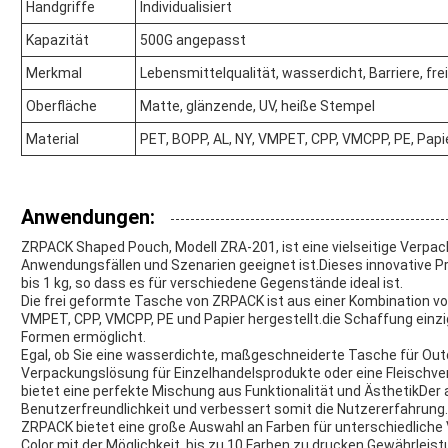
Handgriffe
Individualisiert
Kapazität
500G angepasst
Merkmal
Lebensmittelqualität, wasserdicht, Barriere, fre
Oberfläche
Matte, glänzende, UV, heiße Stempel
Material
PET, BOPP, AL, NY, VMPET, CPP, VMCPP, PE, Papi
Anwendungen:
ZRPACK Shaped Pouch, Modell ZRA-201, ist eine vielseitige Verpack
Anwendungsfällen und Szenarien geeignet ist.Dieses innovative Pr
bis 1 kg, so dass es für verschiedene Gegenstände ideal ist.
Die frei geformte Tasche von ZRPACK ist aus einer Kombination vo
VMPET, CPP, VMCPP, PE und Papier hergestellt.die Schaffung einzi
Formen ermöglicht.
Egal, ob Sie eine wasserdichte, maßgeschneiderte Tasche für Outd
Verpackungslösung für Einzelhandelsprodukte oder eine Fleischv
bietet eine perfekte Mischung aus Funktionalität und ÄsthetikDer
Benutzerfreundlichkeit und verbessert somit die Nutzererfahrung.
ZRPACK bietet eine große Auswahl an Farben für unterschiedliche
Color mit der Möglichkeit, bis zu 10 Farben zu drucken,Gewährleistun