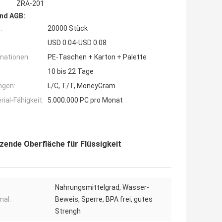
ZRA-201
nd AGB:
:
20000 Stück
USD 0.04-USD 0.08
mationen:
PE-Taschen + Karton + Palette
10 bis 22 Tage
ngen:
L/C, T/T, MoneyGram
ial-Fähigkeit:
5.000.000 PC pro Monat
ende Oberfläche für Flüssigkeit
Nahrungsmittelgrad, Wasser-
al:
Beweis, Sperre, BPA frei, gutes
Strengh