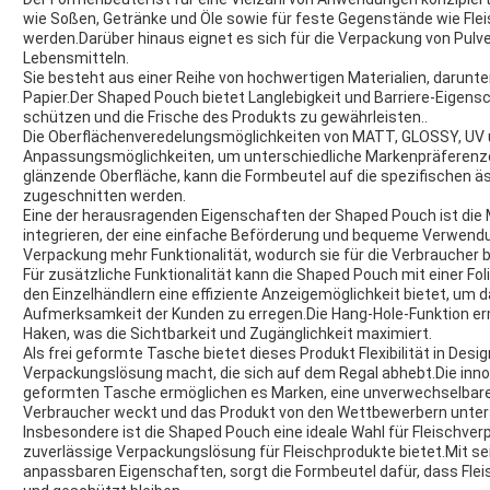
wie Soßen, Getränke und Öle sowie für feste Gegenstände wie Fle
werden.Darüber hinaus eignet es sich für die Verpackung von Pul
Lebensmitteln.
Sie besteht aus einer Reihe von hochwertigen Materialien, darunt
Papier.Der Shaped Pouch bietet Langlebigkeit und Barriere-Eigens
schützen und die Frische des Produkts zu gewährleisten..
Die Oberflächenveredelungsmöglichkeiten von MATT, GLOSSY, UV
Anpassungsmöglichkeiten, um unterschiedliche Markenpräferenze
glänzende Oberfläche, kann die Formbeutel auf die spezifischen 
zugeschnitten werden.
Eine der herausragenden Eigenschaften der Shaped Pouch ist die 
integrieren, der eine einfache Beförderung und bequeme Verwendun
Verpackung mehr Funktionalität, wodurch sie für die Verbraucher b
Für zusätzliche Funktionalität kann die Shaped Pouch mit einer F
den Einzelhändlern eine effiziente Anzeigemöglichkeit bietet, um 
Aufmerksamkeit der Kunden zu erregen.Die Hang-Hole-Funktion er
Haken, was die Sichtbarkeit und Zugänglichkeit maximiert.
Als frei geformte Tasche bietet dieses Produkt Flexibilität in Desi
Verpackungslösung macht, die sich auf dem Regal abhebt.Die inno
geformten Tasche ermöglichen es Marken, eine unverwechselbare 
Verbraucher weckt und das Produkt von den Wettbewerbern unter
Insbesondere ist die Shaped Pouch eine ideale Wahl für Fleischve
zuverlässige Verpackungslösung für Fleischprodukte bietet.Mit 
anpassbaren Eigenschaften, sorgt die Formbeutel dafür, dass Flei