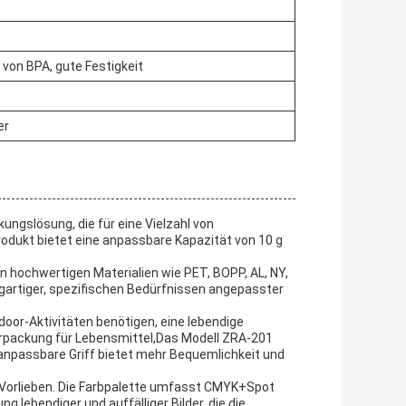
i von BPA, gute Festigkeit
er
ungslösung, die für eine Vielzahl von
odukt bietet eine anpassbare Kapazität von 10 g
n hochwertigen Materialien wie PET, BOPP, AL, NY,
gartiger, spezifischen Bedürfnissen angepasster
oor-Aktivitäten benötigen, eine lebendige
erpackung für Lebensmittel,Das Modell ZRA-201
 anpassbare Griff bietet mehr Bequemlichkeit und
 Vorlieben. Die Farbpalette umfasst CMYK+Spot
g lebendiger und auffälliger Bilder, die die