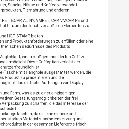
isch, Snacks, Nüsse und Kaffee verwendet
verprodukten, Tiernahrung und anderen
er PET, BOPP, AL, NY, VMPET, CPP, VMCPP, PE und
chaften, um den Inhalt vor äußeren Elementen zu
 und HOT STAMP bieten
n und Produktanforderungen zu erfüllen.oder eine
ästhetischen Bedürfnisse des Produkts
Möglichkeit, einen maßgeschneiderten Griff zu
g ermöglicht.Diese Griffoption verleiht der
enutzerfreundlich ist.
olie-Tasche mit Hanghole ausgestattet werden, die
das Produkt zu präsentieren und die
möglicht das einfache Aufhängen von Display-
gn und Form, was es zu einer einzigartigen
vativen Gestaltungsmöglichkeiten der frei
Verpackung zu schaffen, die das Interesse der
scheidet.
rpackungstaschen, da sie eine sichere und
seiner starken Materialzusammensetzung und
schprodukte in der gesamten Lieferkette frisch