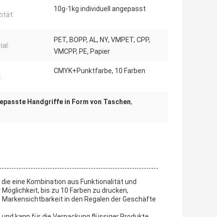
10g-1kg individuell angepasst
ität:
PET, BOPP, AL, NY, VMPET, CPP,
ial:
VMCPP, PE, Papier
CMYK+Punktfarbe, 10 Farben
:
gepasste Handgriffe in Form von Taschen
,
die eine Kombination aus Funktionalität und
Möglichkeit, bis zu 10 Farben zu drucken,
ie Markensichtbarkeit in den Regalen der Geschäfte
 und kann für die Verpackung flüssiger Produkte