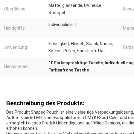
Matte, glänzende, UV, heiße
Oberfläche:
Kapaz
Stempel
Individualisiert
Handgriffe:
Mater
Flüssigkeit, Fleisch, Snack, Nüsse,
Anwendung:
Farbe
Kaffee, Pulver, Haustierfutter,
10 Farbenprächtige Tasche
,
Individuell an
Hervorheben:
Farbenfrohe Tasche
Beschreibung des Produkts:
Das Produkt Shaped Pouch ist eine vielseitige Verpackungslösung, 
Ästhetik bietet.Mit einer Farbpalette von CMYK+Spot Color und der 
ermöglicht dieses Produkt lebendige und auffällige Designs, die d
erhöhen können.
Der Formenbeutel ist für eine Vielzahl von Anwendungen konzipiert