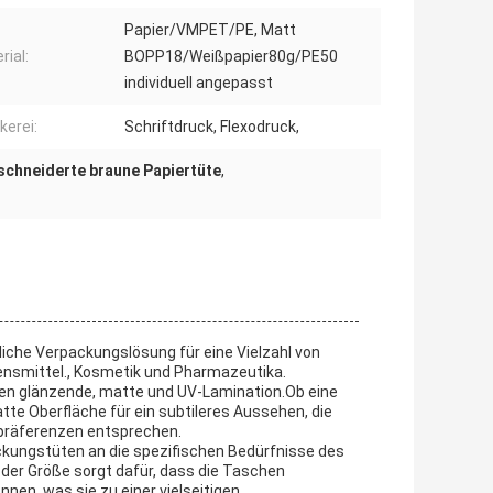
Papier/VMPET/PE, Matt
rial:
BOPP18/Weißpapier80g/PE50
individuell angepasst
kerei:
Schriftdruck, Flexodruck,
chneiderte braune Papiertüte
,
liche Verpackungslösung für eine Vielzahl von
bensmittel., Kosmetik und Pharmazeutika.
en glänzende, matte und UV-Lamination.Ob eine
te Oberfläche für ein subtileres Aussehen, die
präferenzen entsprechen.
ckungstüten an die spezifischen Bedürfnisse des
 der Größe sorgt dafür, dass die Taschen
n, was sie zu einer vielseitigen