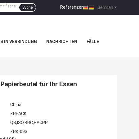
Referenzen
|
German
Suche
NS IN VERBINDUNG
NACHRICHTEN
FÄLLE
Papierbeutel für Ihr Essen
China
ZRPACK
QS,ISO,BRC,HACPP
ZRK-093