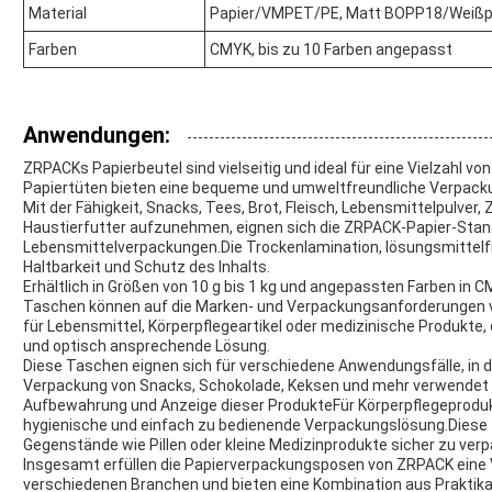
Material
Papier/VMPET/PE, Matt BOPP18/Weißpap
Farben
CMYK, bis zu 10 Farben angepasst
Anwendungen:
ZRPACKs Papierbeutel sind vielseitig und ideal für eine Vielzahl 
Papiertüten bieten eine bequeme und umweltfreundliche Verpack
Mit der Fähigkeit, Snacks, Tees, Brot, Fleisch, Lebensmittelpulver
Haustierfutter aufzunehmen, eignen sich die ZRPACK-Papier-Stan
Lebensmittelverpackungen.Die Trockenlamination, lösungsmittelfr
Haltbarkeit und Schutz des Inhalts.
Erhältlich in Größen von 10 g bis 1 kg und angepassten Farben in 
Taschen können auf die Marken- und Verpackungsanforderungen 
für Lebensmittel, Körperpflegeartikel oder medizinische Produkte,
und optisch ansprechende Lösung.
Diese Taschen eignen sich für verschiedene Anwendungsfälle, in de
Verpackung von Snacks, Schokolade, Keksen und mehr verwendet 
Aufbewahrung und Anzeige dieser ProdukteFür Körperpflegeprodukt
hygienische und einfach zu bedienende Verpackungslösung.Dies
Gegenstände wie Pillen oder kleine Medizinprodukte sicher zu ver
Insgesamt erfüllen die Papierverpackungsposen von ZRPACK eine 
verschiedenen Branchen und bieten eine Kombination aus Praktika