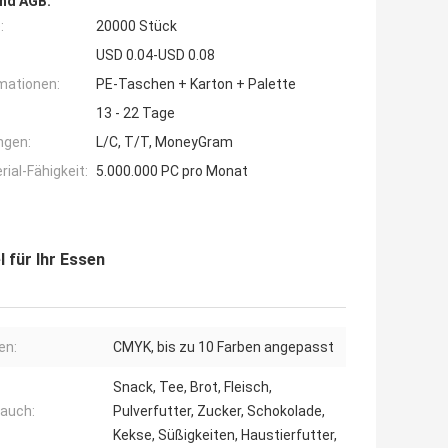
nd AGB:
:
20000 Stück
USD 0.04-USD 0.08
mationen:
PE-Taschen + Karton + Palette
13 - 22 Tage
ngen:
L/C, T/T, MoneyGram
ial-Fähigkeit:
5.000.000 PC pro Monat
 für Ihr Essen
en:
CMYK, bis zu 10 Farben angepasst
Snack, Tee, Brot, Fleisch,
auch:
Pulverfutter, Zucker, Schokolade,
Kekse, Süßigkeiten, Haustierfutter,