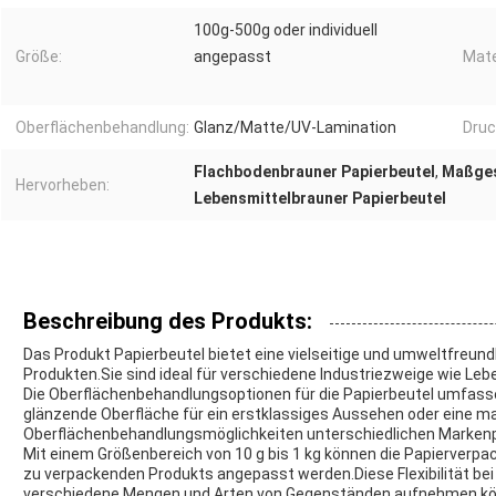
100g-500g oder individuell
Größe:
angepasst
Mate
Oberflächenbehandlung:
Glanz/Matte/UV-Lamination
Druc
Flachbodenbrauner Papierbeutel
,
Maßges
Hervorheben:
Lebensmittelbrauner Papierbeutel
Beschreibung des Produkts:
Das Produkt Papierbeutel bietet eine vielseitige und umweltfreund
Produkten.Sie sind ideal für verschiedene Industriezweige wie Le
Die Oberflächenbehandlungsoptionen für die Papierbeutel umfass
glänzende Oberfläche für ein erstklassiges Aussehen oder eine mat
Oberflächenbehandlungsmöglichkeiten unterschiedlichen Marken
Mit einem Größenbereich von 10 g bis 1 kg können die Papierverpa
zu verpackenden Produkts angepasst werden.Diese Flexibilität bei
verschiedene Mengen und Arten von Gegenständen aufnehmen könne