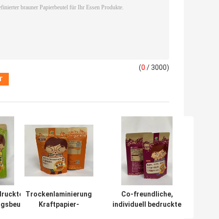
(
0
/ 3000)
druckte
Trockenlaminierung
Co-freundliche,
gsbeutel,
Kraftpapier-
individuell bedruckte
eite
Standbodenbeutel
Papierverpackungsbeutel