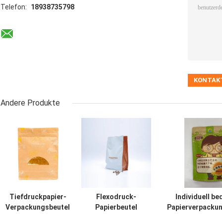
Telefon:
18938735798
Andere Produkte
Tiefdruckpapier-
Flexodruck-
Individuell be
Verpackungsbeutel
Papierbeutel
Papierverpackun
stehen in Braun für
sackt
130 mm br