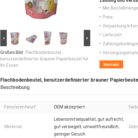
Zahlung und Versa
Min Bestellmenge
Preis:
Verpackung Infor
Lieferzeit:
Zahlungsbedingu
Großes Bild :
Flachbodenbeutel,
Versorgungsmater
benutzerdefinierter brauner Papierbeutel für
Kontakt
Ihr Essen
Flachbodenbeutel, benutzerdefinierter brauner Papierbeutel
Beschreibung
Fensterentwurf:
OEM akzeptiert
Farb
Lebensmittelqualität, gut aufrecht,
Merkmal:
gut versiegelt, umweltfreundlich,
Gebr
geringer Geruch