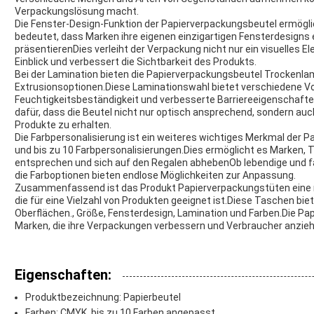
Verpackungslösung macht.
Die Fenster-Design-Funktion der Papierverpackungsbeutel ermög
bedeutet, dass Marken ihre eigenen einzigartigen Fensterdesigns 
präsentierenDies verleiht der Verpackung nicht nur ein visuelles 
Einblick und verbessert die Sichtbarkeit des Produkts.
Bei der Lamination bieten die Papierverpackungsbeutel Trockenla
Extrusionsoptionen.Diese Laminationswahl bietet verschiedene Vort
Feuchtigkeitsbeständigkeit und verbesserte Barriereeigenschaften
dafür, dass die Beutel nicht nur optisch ansprechend, sondern auch
Produkte zu erhalten.
Die Farbpersonalisierung ist ein weiteres wichtiges Merkmal der
und bis zu 10 Farbpersonalisierungen.Dies ermöglicht es Marken, Ta
entsprechen und sich auf den Regalen abhebenOb lebendige und 
die Farboptionen bieten endlose Möglichkeiten zur Anpassung.
Zusammenfassend ist das Produkt Papierverpackungstüten eine 
die für eine Vielzahl von Produkten geeignet ist.Diese Taschen bie
Oberflächen., Größe, Fensterdesign, Lamination und Farben.Die Pa
Marken, die ihre Verpackungen verbessern und Verbraucher anzie
Eigenschaften:
Produktbezeichnung: Papierbeutel
Farben: CMYK, bis zu 10 Farben angepasst