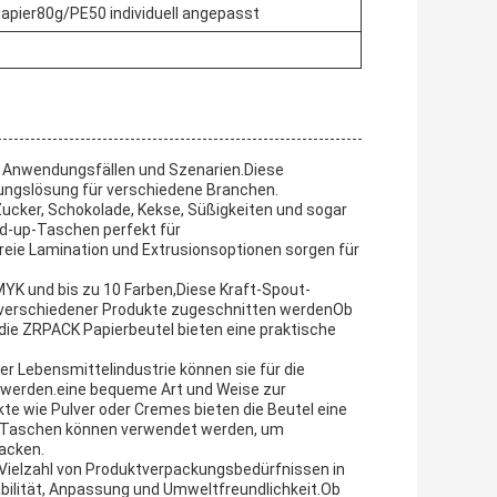
ier80g/PE50 individuell angepasst
von Anwendungsfällen und Szenarien.Diese
ungslösung für verschiedene Branchen.
, Zucker, Schokolade, Kekse, Süßigkeiten und sogar
d-up-Taschen perfekt für
eie Lamination und Extrusionsoptionen sorgen für
CMYK und bis zu 10 Farben,Diese Kraft-Spout-
verschiedener Produkte zugeschnitten werdenOb
 die ZRPACK Papierbeutel bieten eine praktische
r Lebensmittelindustrie können sie für die
werden.eine bequeme Art und Weise zur
e wie Pulver oder Cremes bieten die Beutel eine
e Taschen können verwendet werden, um
packen.
Vielzahl von Produktverpackungsbedürfnissen in
bilität, Anpassung und Umweltfreundlichkeit.Ob