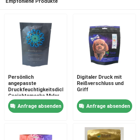
Empfohlene Produkte
Persönlich
Digitaler Druck mit
angepasste
Reißverschluss und
Druckfeuchtigkeitsdichte
Griff
Gesichtsmaske Mylar
Haus
Stand Up Bag
Anfrage absenden
Anfrage absenden
Produkte
Über uns