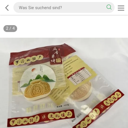
2
/
4