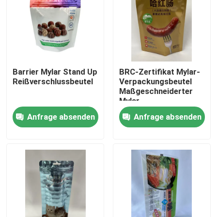
Fabrik-Ausflug
Qualitätskontrolle
Barrier Mylar Stand Up
BRC-Zertifikat Mylar-
Reißverschlussbeutel
Verpackungsbeutel
Treten Sie mit uns in Verbindung
Maßgeschneiderter
Mylar-
Standbodenbeutel
Anfrage absenden
Anfrage absenden
Nachrichten
Fälle
Verpacken- der Lebensmittelbeutel
Ausgussverpackungsbeutel