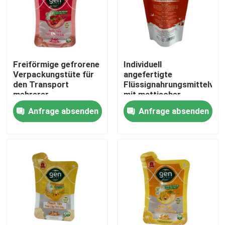
Fabrik-Ausflug
Qualitätskontrolle
Freiförmige gefrorene
Individuell
Verpackungstüte für
angefertigte
den Transport
Flüssignahrungsmittelver
Treten Sie mit uns in Verbindung
mehrerer
mit mattischer
Anwendungen
Oberfläche und Folie
Anfrage absenden
Anfrage absenden
Nachrichten
Fälle
Verpacken- der Lebensmittelbeutel
Ausgussverpackungsbeutel