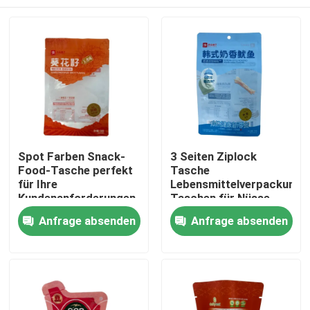
Spot Farben Snack-
3 Seiten Ziplock
Food-Tasche perfekt
Tasche
für Ihre
Lebensmittelverpackung
Kundenanforderungen
Taschen für Nüsse
und
Haus
Anfrage absenden
Anfrage absenden
kundenspezifische
Sterilisation in der
Industrie
Produkte
Über uns