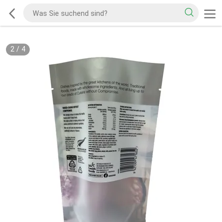
2
/
4