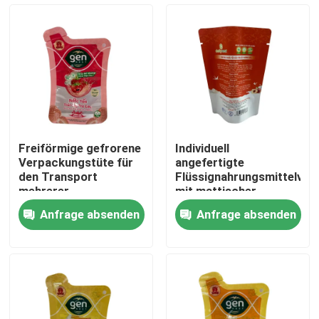
Fabrik-Ausflug
Qualitätskontrolle
Treten Sie mit uns in Verbindung
Freiförmige gefrorene
Individuell
Verpackungstüte für
angefertigte
Nachrichten
den Transport
Flüssignahrungsmittelver
mehrerer
mit mattischer
Anwendungen
Oberfläche und Folie
Anfrage absenden
Anfrage absenden
Fälle
Verpacken- der Lebensmittelbeutel
Ausgussverpackungsbeutel