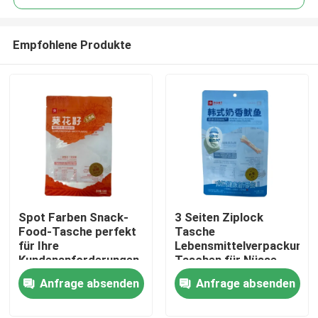
Empfohlene Produkte
Spot Farben Snack-
3 Seiten Ziplock
Haus
Food-Tasche perfekt
Tasche
für Ihre
Lebensmittelverpackung
Kundenanforderungen
Taschen für Nüsse
Produkte
und
Anfrage absenden
Anfrage absenden
kundenspezifische
Sterilisation in der
Über uns
Industrie