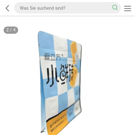
2
/
4