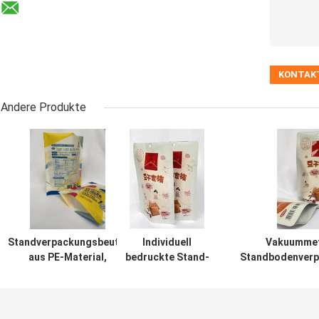
Andere Produkte
Standverpackungsbeutel
Individuell
Vakuummeta
aus PE-Material,
bedruckte Stand-
Standbodenverp
laminiert, individuell
Up-Barriere-
aus wiederver
bedruckt
Beutel aus
Myl
recycelbarem PE-
Material mit