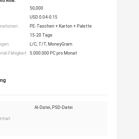
nd AGB:
:
50,000
USD 0.04-0.15
mationen:
PE-Taschen + Karton + Palette
15-20 Tage
ngen:
L/C, T/T, MoneyGram
ial-Fähigkeit:
5.000.000 PC pro Monat
ung
AI-Datei, PSD-Datei
ormat: