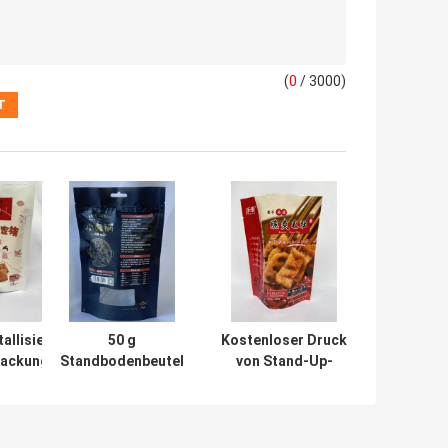
(
0
/ 3000)
llisierte
50 g
Kostenloser Druck
ackungsbeutel
Standbodenbeutel
von Stand-Up-
schließbarem
für Lebensmittel,
Verpackungsbeuteln
ar
OEM-Barriere, mit
nach Maß BPA für
Druckverschluss,
Meeresfrüchte 180
wiederverschließbar,
g