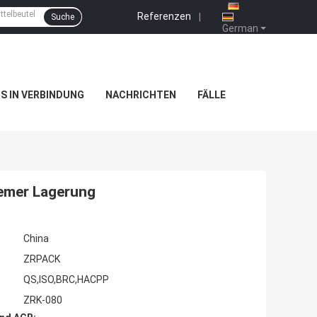
Referenzen
|
Suche
German
NS IN VERBINDUNG
NACHRICHTEN
FÄLLE
uemer Lagerung
China
ZRPACK
QS,ISO,BRC,HACPP
ZRK-080