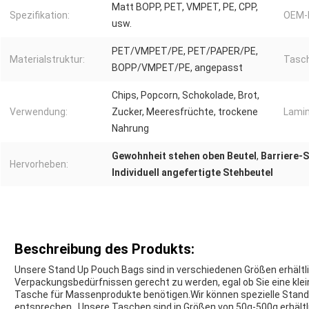
Matt BOPP, PET, VMPET, PE, CPP,
Spezifikation:
OEM-
usw.
PET/VMPET/PE, PET/PAPER/PE,
Materialstruktur:
Tasch
BOPP/VMPET/PE, angepasst
Chips, Popcorn, Schokolade, Brot,
Verwendung:
Zucker, Meeresfrüchte, trockene
Lamin
Nahrung
Gewohnheit stehen oben Beutel
,
Barriere-
Hervorheben:
Individuell angefertigte Stehbeutel
Beschreibung des Produkts:
Unsere Stand Up Pouch Bags sind in verschiedenen Größen erhältlic
Verpackungsbedürfnissen gerecht zu werden, egal ob Sie eine klei
Tasche für Massenprodukte benötigen.Wir können spezielle Stand-
entsprechen.. Unsere Taschen sind in Größen von 50g-500g erhältli