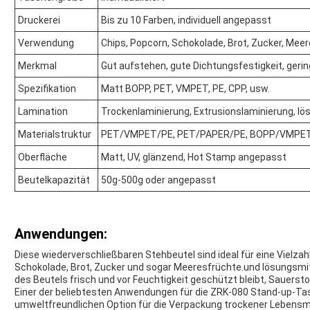
Druckerei
Bis zu 10 Farben, individuell angepasst
Verwendung
Chips, Popcorn, Schokolade, Brot, Zucker, Mee
Merkmal
Gut aufstehen, gute Dichtungsfestigkeit, geri
Spezifikation
Matt BOPP, PET, VMPET, PE, CPP, usw.
Lamination
Trockenlaminierung, Extrusionslaminierung, lö
Materialstruktur
PET/VMPET/PE, PET/PAPER/PE, BOPP/VMPET
Oberfläche
Matt, UV, glänzend, Hot Stamp angepasst
Beutelkapazität
50g-500g oder angepasst
Anwendungen:
Diese wiederverschließbaren Stehbeutel sind ideal für eine Vielzah
Schokolade, Brot, Zucker und sogar Meeresfrüchte.und lösungsmitt
des Beutels frisch und vor Feuchtigkeit geschützt bleibt, Sauerst
Einer der beliebtesten Anwendungen für die ZRK-080 Stand-up-Tas
umweltfreundlichen Option für die Verpackung trockener Lebensmi