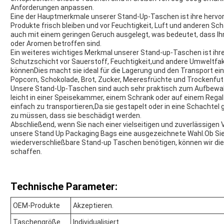
Anforderungen anpassen.
Eine der Hauptmerkmale unserer Stand-Up-Taschen ist ihre hervorra
Produkte frisch bleiben und vor Feuchtigkeit, Luft und anderen S
auch mit einem geringen Geruch ausgelegt, was bedeutet, dass I
oder Aromen betroffen sind.
Ein weiteres wichtiges Merkmal unserer Stand-up-Taschen ist ihre 
Schutzschicht vor Sauerstoff, Feuchtigkeit,und andere Umweltfakto
könnenDies macht sie ideal für die Lagerung und den Transport eine
Popcorn, Schokolade, Brot, Zucker, Meeresfrüchte und Trockenfutt
Unsere Stand-Up-Taschen sind auch sehr praktisch zum Aufbewahr
leicht in einer Speisekammer, einem Schrank oder auf einem Rega
einfach zu transportieren,Da sie gestapelt oder in eine Schachte
zu müssen, dass sie beschädigt werden.
Abschließend, wenn Sie nach einer vielseitigen und zuverlässigen 
unsere Stand Up Packaging Bags eine ausgezeichnete Wahl.Ob S
wiederverschließbare Stand-up Taschen benötigen, können wir die
schaffen.
Technische Parameter:
OEM-Produkte
Akzeptieren.
Taschengröße
Individualisiert