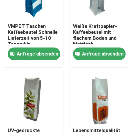
Fabrik-Ausflug
VMPET Taschen
Weiße Kraftpapier-
Kaffeebeutel Schnelle
Kaffeebeutel mit
Qualitätskontrolle
Lieferzeit von 5-10
flachem Boden und
Tagen für
Mattlack
kundenspezifische
Anfrage absenden
Anfrage absenden
Treten Sie mit uns in Verbindung
Designs
Nachrichten
Fälle
Verpacken- der Lebensmittelbeutel
Ausgussverpackungsbeutel
UV-gedruckte
Lebensmittelqualität