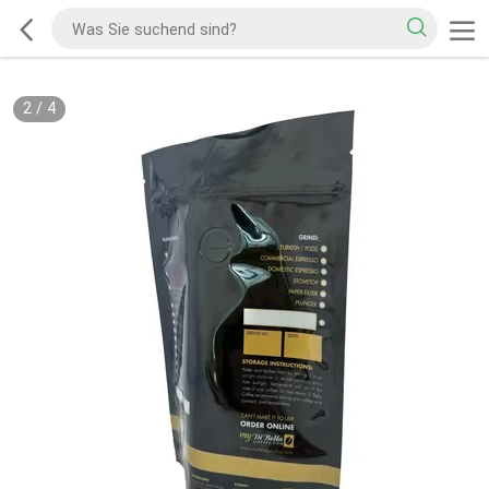
2
/
4