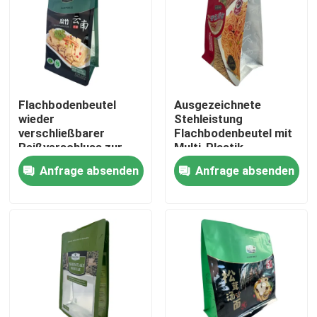
Fabrik-Ausflug
Qualitätskontrolle
Flachbodenbeutel
Ausgezeichnete
wieder
Stehleistung
Treten Sie mit uns in Verbindung
verschließbarer
Flachbodenbeutel mit
Reißverschluss zur
Multi-Plastik
Sterilisation 90C-
Anfrage absenden
Anfrage absenden
Nachrichten
100C-121C-135C
Fälle
Verpacken- der Lebensmittelbeutel
Ausgussverpackungsbeutel