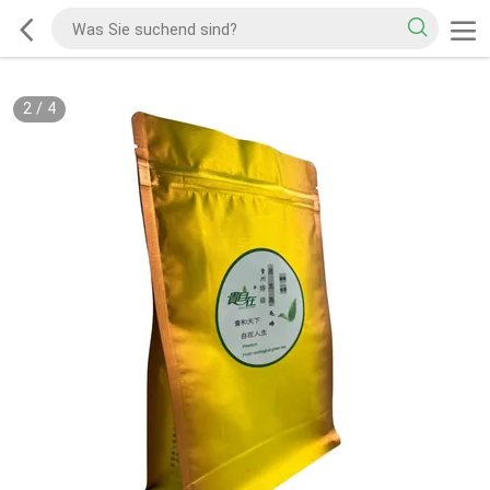
2
/
4