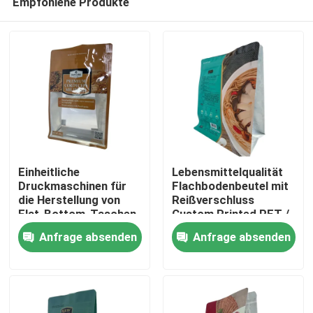
Empfohlene Produkte
Einheitliche
Lebensmittelqualität
Druckmaschinen für
Flachbodenbeutel mit
die Herstellung von
Reißverschluss
Flat-Bottom-Taschen
Custom Printed PET /
Haus
VMPET / PE
Anfrage absenden
Anfrage absenden
Produkte
Über uns