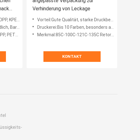
schen
angepasste Verpackung zur
Snack
Verhinderung von Leckage
 Alu, usw. Lamiert
Vorteil:Gute Qualität, starke Druckbeständigkeit, hohe Temperaturentfernung, schnelle Lieferung, gute Stand-
fort Wiederverwendung, he
Druckerei:Bis 10 Farben, besonders angefertigt
dividuell angepasst
Merkmal:85C-100C-121C-135C Retort, hohe Barriere, starke Dichtung, undicht und feuchtigkeitsdicht, frei gefo
KONTAKT
tel
üssigkeits-