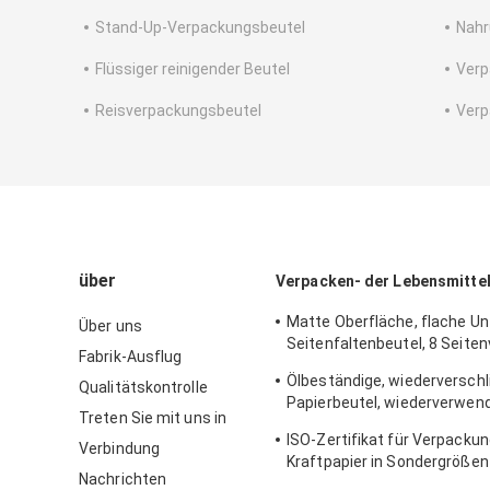
Stand-Up-Verpackungsbeutel
Nahr
Flüssiger reinigender Beutel
Verp
Reisverpackungsbeutel
Verp
über
Verpacken- der Lebensmittel
Matte Oberfläche, flache Un
Über uns
Seitenfaltenbeutel, 8 Seite
Fabrik-Ausflug
für Muttern
Ölbeständige, wiederversch
Qualitätskontrolle
Papierbeutel, wiederverwend
Treten Sie mit uns in
flachem Boden für Toastbro
ISO-Zertifikat für Verpacku
Verbindung
Kraftpapier in Sondergrößen
Nachrichten
Brotbäckereien