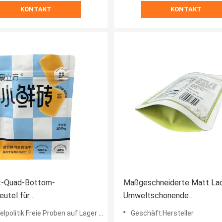
KONTAKT
KONTAKT
t-Quad-Bottom-
Maßgeschneiderte Matt La
eutel für
Umweltschonende
mittelverpackungen
Lebensmittelverpackungst
lpolitik:Freie Proben auf Lager angeboten
Geschäft:Hersteller
10g -2kg