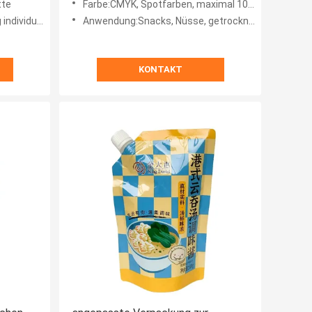
tte
Farbe:CMYK, Spotfarben, maximal 10 Farben, individuell angepasst
l angepasst
Anwendung:Snacks, Nüsse, getrocknete Früchte usw.
KONTAKT