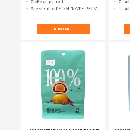
Größe:angepasst
Gesch
Spezifikation:PET/AL/NY/PE, PET/AL/NY/RCPP, Matt BOPP/VMPET12/PE, PET/VMPET/PE, PET/AL/PE,Maßgeschneidert
Tasche
KONTAKT