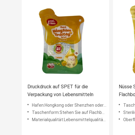
Druckdruck auf SPET für die
Nüsse 
Verpackung von Lebensmitteln
Flachb
Hafen:Hongkong oder Shenzhen oder Zhongshan
Taschenform
Taschenform:Stehen Sie auf Flachboden, frei geformt
Sterili
Materialqualität:Lebensmittelqualität, SGS-Prüfung
Oberf