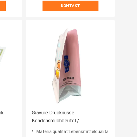
KONTAKT
ck
Gravure Drucknüsse
Kondensmilchbeutel /
üten
Tiefkühlwaren Verpackung
Materialqualität:Lebensmittelqualität, SGS-Prüfung