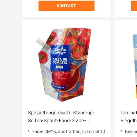
KONTAKT
Speziell angepasste Stand-up-
Lamina
Seiten-Spout-Food-Grade-
Riegelb
Verpackungstüten für Flüssigkeiten
Lebens
Farbe:CMYK, Spotfarben, maximal 10 Farben, individuell angepasst
Beispie