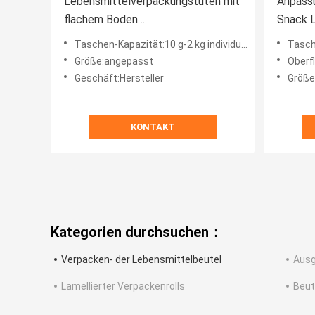
Lebensmittelverpackungstüten mit
Anpassu
flachem Boden
Snack 
Anpassungsfähigkeit verfügbar
Tasche
Taschen-Kapazität:10 g-2 kg individuell angepasst
Tasche
Größe:angepasst
Oberf
Geschäft:Hersteller
Größe
KONTAKT
Kategorien durchsuchen：
Verpacken- der Lebensmittelbeutel
Ausg
Lamellierter Verpackenrolls
Beut