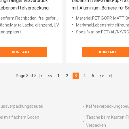
ngsfähiger Gravurdruck
Lebensmittel-Stand-up-Ta
Lebensmittelverpackung
mit Aluminium-Barriere für 
 Flachboden
und Flüssigkeit
nform:Flachboden, frei geformt
Material:PET, BOPP, MATT BOPP, KPET, PE, CPP, RCPP, MPET,
läche:Matte Lacke, glänzend, UV
Merkmal:Lebensmittelfreundlich, Barriere, Retortable, Antioxidation, langlebig, Kom
:angepasst
Spezifikation:PET/AL/NY/RCPP, PET/AL/PE, BOPP/VMPET/PE, PET/NY/PE, in
KONTAKT
KONTAKT
Page 3 of 5
|<
<<
1
2
3
4
5
>>
>|
ussverpackungsbeutel
Kaffeeverpackungsbeu
el mit flachem Boden
Tasche beim Kasten-Fl
Verpacken