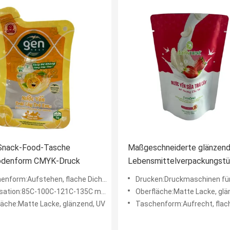
Snack-Food-Tasche
Maßgeschneiderte glänzen
odenform CMYK-Druck
Lebensmittelverpackungst
perfekte Verpackungslösung 
:Aufstehen, flache Dichtung, flache Unterseite, freie Form
Drucken:Druckmaschinen für das Drucken v
Image
sation:85C-100C-121C-135C maßgeschneidert
Oberfläche:Matte Lacke, glä
läche:Matte Lacke, glänzend, UV
Taschenform:Aufrecht, flach und fr