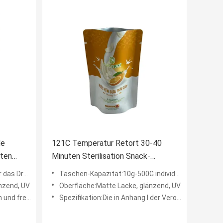
de
121C Temperatur Retort 30-40
üten
Minuten Sterilisation Snack-
für Ihr
Essensbeutel Stehen
on Papieren
Taschen-Kapazität:10g-500G individuell angepasst
nzend, UV
Oberfläche:Matte Lacke, glänzend, UV
ei geformt
Spezifikation:Die in Anhang I der Verordnung (EG) Nr. 1907/2006 aufgeführten Verfahren gelten für die Berechnung d