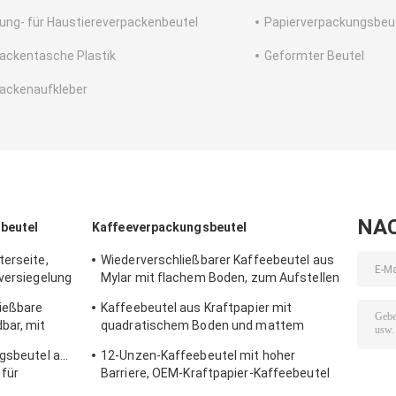
ung- für Haustiereverpackenbeutel
Papierverpackungsbeu
ackentasche Plastik
Geformter Beutel
ackenaufkleber
NA
beutel
Kaffeeverpackungsbeutel
terseite,
Wiederverschließbarer Kaffeebeutel aus
nversiegelung
Mylar mit flachem Boden, zum Aufstellen
für geröstete Kaffeebohnen
ließbare
Kaffeebeutel aus Kraftpapier mit
bar, mit
quadratischem Boden und mattem
t
Druck und Ventil
ngsbeutel aus
12-Unzen-Kaffeebeutel mit hoher
 für
Barriere, OEM-Kraftpapier-Kaffeebeutel
mit Ventil