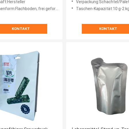
äft:Hersteller
Verpackung:Schachtel/Pale
nform:Flachboden, frei geformt
Taschen-Kapazität:10 g-2 kg individuel
KONTAKT
KONTAKT